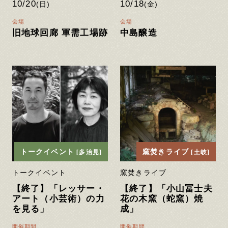
10/20
10/18
(日)
(金)
会場
会場
旧地球回廊 軍需⼯場跡
中島醸造
トークイベント
窯焚きライブ
[多治見]
[土岐]
トークイベント
窯焚きライブ
【終了】「レッサー・
【終了】「小山冨士夫
アート（小芸術）の力
花の木窯（蛇窯）焼
を見る」
成」
開催期間
開催期間