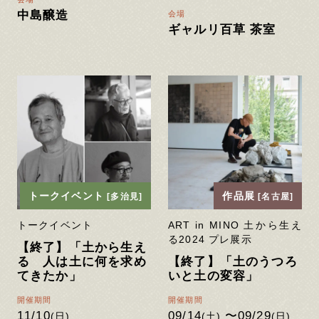
中島醸造
会場
ギャルリ百草 茶室
トークイベント
作品展
[多治見]
[名古屋]
トークイベント
ART in MINO 土から生え
る2024 プレ展示
【終了】「土から生え
る 人は土に何を求め
【終了】「土のうつろ
てきたか」
いと土の変容」
開催期間
開催期間
11/10
09/14
〜09/29
(日)
(土)
(日)