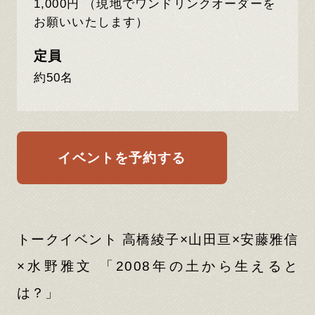
1,000円 （現地でワンドリンクオーダーを
お願いいたします）
定員
約50名
イベントを予約する
トークイベント ⾼橋綾⼦×⼭⽥亘×安藤雅信
×⽔野雅⽂ 「2008年の⼟から⽣えると
は？」