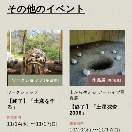
その他のイベント
ワークショップ
作品展
[多治見]
[多治見]
ワークショップ
土から生える アーカイブ写
真展
【終了】「土窯を作
る」
【終了】「土星探査
2008」
開催期間
11/14
〜11/17
開催期間
(木)
(日)
10/10
〜11/17
(木)
(日)