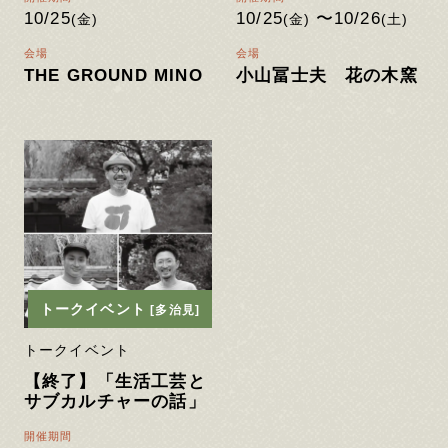
10/25
10/25
〜10/26
(金)
(金)
(土)
会場
会場
THE GROUND MINO
小山冨士夫 花の木窯
トークイベント
[多治見]
トークイベント
【終了】「生活工芸と
サブカルチャーの話」
開催期間