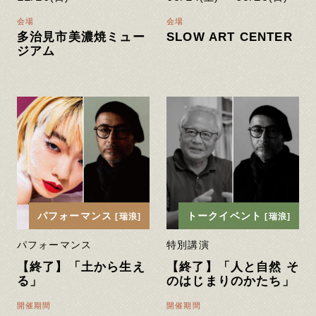
会場
会場
多治見市美濃焼ミュー
SLOW ART CENTER
ジアム
パフォーマンス
トークイベント
[瑞浪]
[瑞浪]
パフォーマンス
特別講演
【終了】「土から生え
【終了】「人と自然 そ
る」
のはじまりのかたち」
開催期間
開催期間