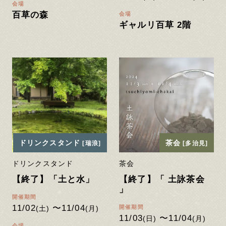
会場
百草の森
会場
ギャルリ百草 2階
ドリンクスタンド
茶会
[瑞浪]
[多治見]
ドリンクスタンド
茶会
【終了】「土と水」
【終了】「 土詠茶会
」
開催期間
11/02
〜11/04
開催期間
(土)
(月)
11/03
〜11/04
(日)
(月)
会場