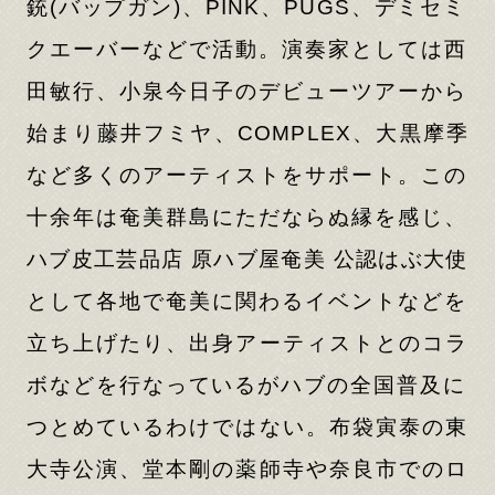
銃(バップガン)、PINK、PUGS、デミセミ
クエーバーなどで活動。演奏家としては西
田敏行、小泉今日子のデビューツアーから
始まり藤井フミヤ、COMPLEX、大黒摩季
など多くのアーティストをサポート。この
十余年は奄美群島にただならぬ縁を感じ、
ハブ皮工芸品店 原ハブ屋奄美 公認はぶ大使
として各地で奄美に関わるイベントなどを
立ち上げたり、出身アーティストとのコラ
ボなどを行なっているがハブの全国普及に
つとめているわけではない。布袋寅泰の東
大寺公演、堂本剛の薬師寺や奈良市でのロ