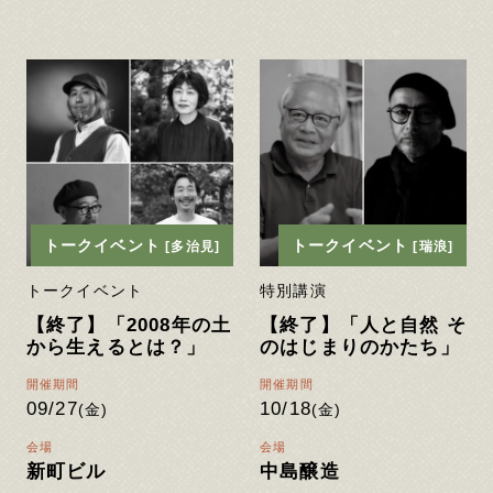
トークイベント
トークイベント
[多治見]
[瑞浪]
トークイベント
特別講演
【終了】「2008年の⼟
【終了】「人と自然 そ
から⽣えるとは？」
のはじまりのかたち」
開催期間
開催期間
09/27
10/18
(金)
(金)
会場
会場
新町ビル
中島醸造