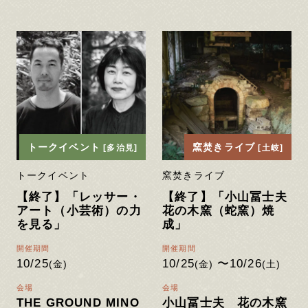
トークイベント
窯焚きライブ
[多治見]
[土岐]
トークイベント
窯焚きライブ
【終了】「レッサー・
【終了】「小山冨士夫
アート（小芸術）の力
花の木窯（蛇窯）焼
を見る」
成」
開催期間
開催期間
10/25
10/25
〜10/26
(金)
(金)
(土)
会場
会場
THE GROUND MINO
小山冨士夫 花の木窯