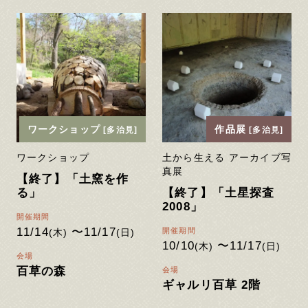
ワークショップ
作品展
[多治見]
[多治見]
ワークショップ
土から生える アーカイブ写
真展
【終了】「土窯を作
る」
【終了】「土星探査
2008」
開催期間
11/14
〜11/17
開催期間
(木)
(日)
10/10
〜11/17
(木)
(日)
会場
百草の森
会場
ギャルリ百草 2階