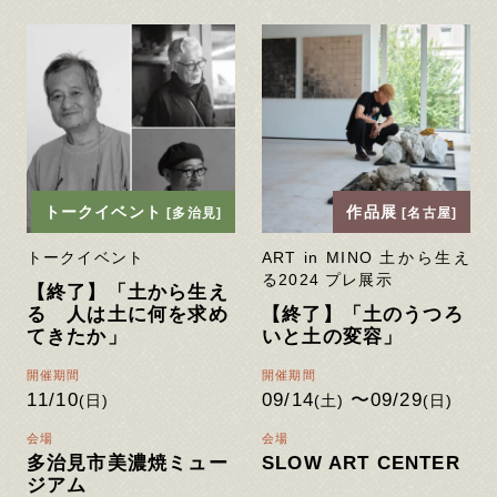
トークイベント
作品展
[多治見]
[名古屋]
トークイベント
ART in MINO 土から生え
る2024 プレ展示
【終了】「土から生え
る 人は土に何を求め
【終了】「土のうつろ
てきたか」
いと土の変容」
開催期間
開催期間
11/10
09/14
〜09/29
(日)
(土)
(日)
会場
会場
多治見市美濃焼ミュー
SLOW ART CENTER
ジアム