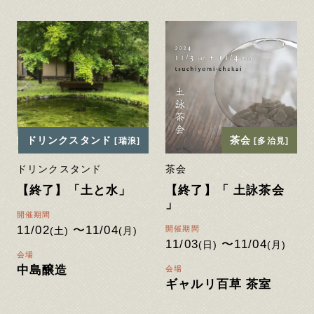
ドリンクスタンド
茶会
[瑞浪]
[多治見]
ドリンクスタンド
茶会
【終了】「土と水」
【終了】「 土詠茶会
」
開催期間
11/02
〜11/04
開催期間
(土)
(月)
11/03
〜11/04
(日)
(月)
会場
中島醸造
会場
ギャルリ百草 茶室