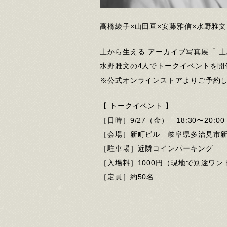
⾼橋綾⼦×⼭⽥亘×安藤雅信×⽔野雅⽂
土から生える アーカイブ写真展「 土
水野雅文の4人でトークイベントを開
※公式オンラインストアよりご予約
【 トークイベント 】
［日時］9/27（金） 18:30〜20:00
［会場］新町ビル 岐阜県多治見市新
［駐車場］近隣コインパーキング
［入場料］1000円（現地で別途ワ
［定員］約50名