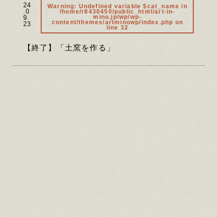
24
Warning
: Undefined variable $cat_name in
.0
/home/r8430450/public_html/art-in-
mino.jp/wp/wp-
9.
content/themes/artminowp/index.php
on
23
line
32
【終了】「土窯を作る」